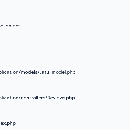
on-object
plication/models/Jatu_model.php
lication/controllers/Reviews.php
dex.php