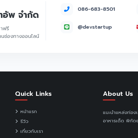
086-683-8501
์ทอัพ จำกัด
@devstartup
คาฟรี
่านช่องทางออนไลน์
Quick Links
About Us
หน้าแรก
แนะนำแหล่งท่อง
อาหารเด็ด พิกัดย
รีวิว
เกี่ยวกับเรา