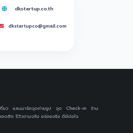
dkstartup.co.th
dkstartupco@gmail.com
เที่ยว แลนมาร์คจุดถ่ายรูป จุด Check-in ร้าน
อดฮิต รีวิวตามจริง อร่อยจริง ดีย์ต่อใจ