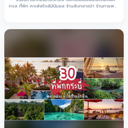
ทะเล ที่พัก คาเฟ่สไตล์มินิมอล ร้านลับกลางป่า ร้านกาแฟ
รีสอร์ท