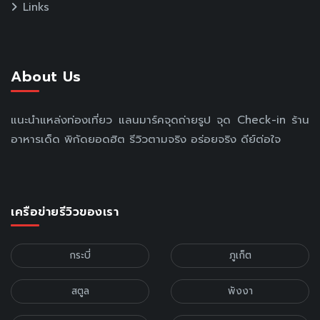
Links
About Us
แนะนำแหล่งท่องเที่ยว แลนมาร์คจุดถ่ายรูป จุด Check-in ร้าน
อาหารเด็ด พิกัดยอดฮิต รีวิวตามจริง อร่อยจริง ดีย์ต่อใจ
เครือข่ายรีวิวของเรา
กระบี่
ภูเก็ต
สตูล
พังงา