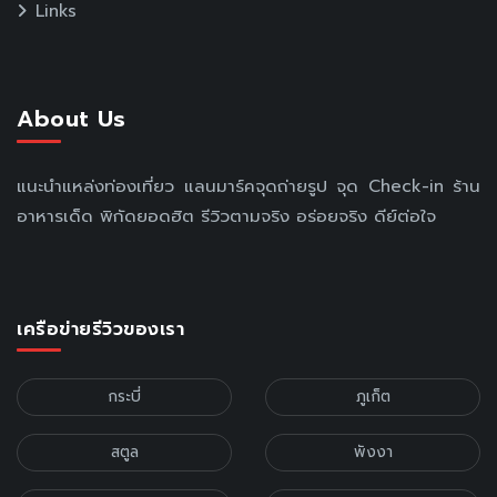
Links
About Us
แนะนำแหล่งท่องเที่ยว แลนมาร์คจุดถ่ายรูป จุด Check-in ร้าน
อาหารเด็ด พิกัดยอดฮิต รีวิวตามจริง อร่อยจริง ดีย์ต่อใจ
เครือข่ายรีวิวของเรา
กระบี่
ภูเก็ต
สตูล
พังงา