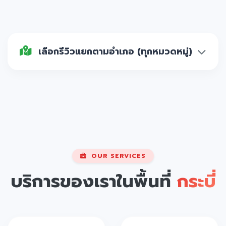
เลือกรีวิวแยกตามอำเภอ (ทุกหมวดหมู่)
OUR SERVICES
บริการของเราในพื้นที่
กระบี่