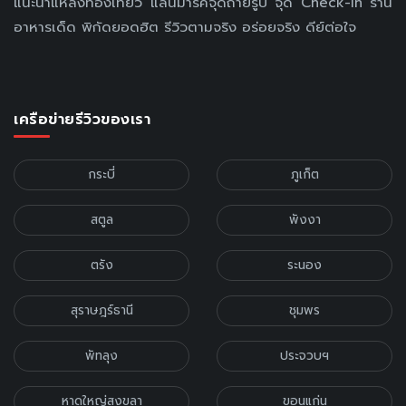
แนะนำแหล่งท่องเที่ยว แลนมาร์คจุดถ่ายรูป จุด Check-in ร้าน
อาหารเด็ด พิกัดยอดฮิต รีวิวตามจริง อร่อยจริง ดีย์ต่อใจ
เครือข่ายรีวิวของเรา
กระบี่
ภูเก็ต
สตูล
พังงา
ตรัง
ระนอง
สุราษฎร์ธานี
ชุมพร
พัทลุง
ประจวบฯ
หาดใหญ่สงขลา
ขอนแก่น