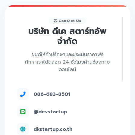
Contact Us
บริษัท ดีเค สตาร์ทอัพ
จำกัด
ยินดีให้คำปรึกษาและประเมินราคาฟรี
ทักหาเราได้ตลอด 24 ชั่วโมงผ่านช่องทาง
ออนไลน์
086-683-8501
@devstartup
dkstartup.co.th