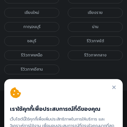
เชียงใหม่
เชียงราย
กาญจนบุรี
น่าน
ชลบุรี
รีวิวภาคใต้
รีวิวภาคเหนือ
รีวิวภาคกลาง
รีวิวภาคอีสาน
เราใช้คุกกี้เพื่อประสบการณ์ที่ดีของคุณ
ติดต่อรีวิว // ลงโฆษณา
เว็บไซต์นี้ใช้คุกกี้เพื่อเพิ่มประสิทธิภาพในการให้บริการ และ
วิเคราะห์การใช้งาน เพื่อมอบประสบการณ์ที่ตรงใจคุณมากที่สุด