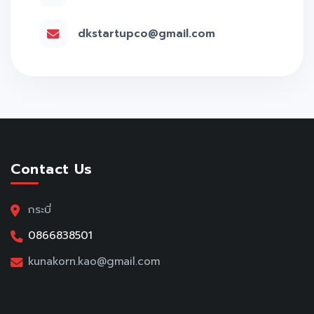
dkstartupco@gmail.com
Contact Us
กระบี่
0866838501
kunakorn.kao@gmail.com