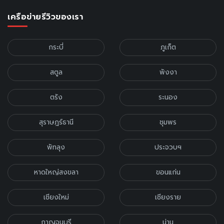
เครือข่ายรีวิวของเรา
กระบี่
ภูเก็ต
สตูล
พังงา
ตรัง
ระนอง
สุราษฎร์ธานี
ชุมพร
พัทลุง
ประจวบฯ
หาดใหญ่สงขลา
ขอนแก่น
เชียงใหม่
เชียงราย
กาญจนบุรี
น่าน