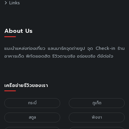
Links
About Us
แนะนำแหล่งท่องเที่ยว แลนมาร์คจุดถ่ายรูป จุด Check-in ร้าน
อาหารเด็ด พิกัดยอดฮิต รีวิวตามจริง อร่อยจริง ดีย์ต่อใจ
เครือข่ายรีวิวของเรา
กระบี่
ภูเก็ต
สตูล
พังงา