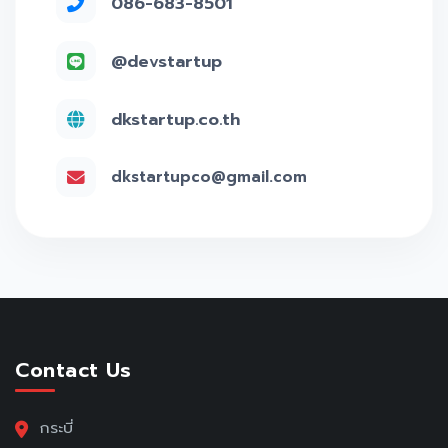
086-683-8501
@devstartup
dkstartup.co.th
dkstartupco@gmail.com
Contact Us
กระบี่