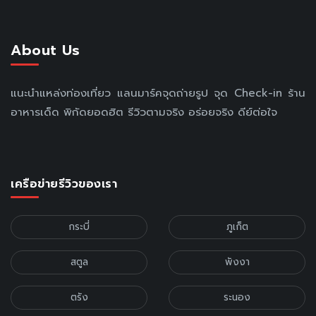
About Us
แนะนำแหล่งท่องเที่ยว แลนมาร์คจุดถ่ายรูป จุด Check-in ร้าน
อาหารเด็ด พิกัดยอดฮิต รีวิวตามจริง อร่อยจริง ดีย์ต่อใจ
เครือข่ายรีวิวของเรา
กระบี่
ภูเก็ต
สตูล
พังงา
ตรัง
ระนอง