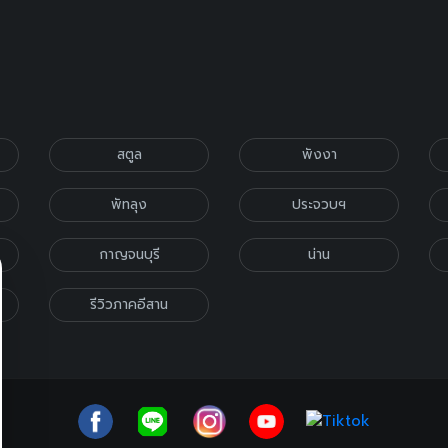
สตูล
พังงา
พัทลุง
ประจวบฯ
กาญจนบุรี
น่าน
รีวิวภาคอีสาน