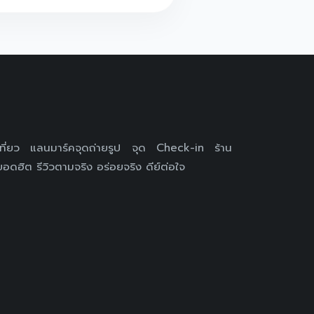
เที่ยว แลนมาร์คจุดถ่ายรูป จุด Check-in ร้าน
อดฮิต รีวิวตามจริง อร่อยจริง ดีย์ต่อใจ