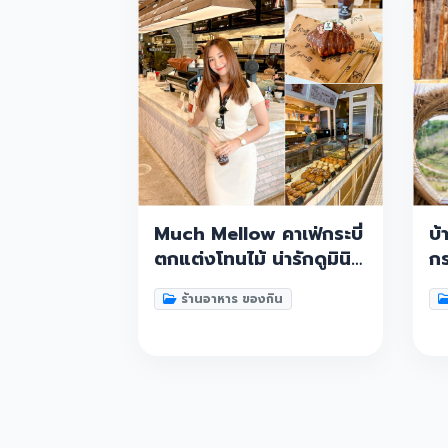
Much Mellow คาเฟ่กระบี่
บ้
ตกแต่งโทนไม้ น่ารักดูมินิ
กร
มอล เมนูเด็ดครัวซองท์
T
ร้านอาหาร ของกิน
Signature และ Bakery
Homemade เลยย