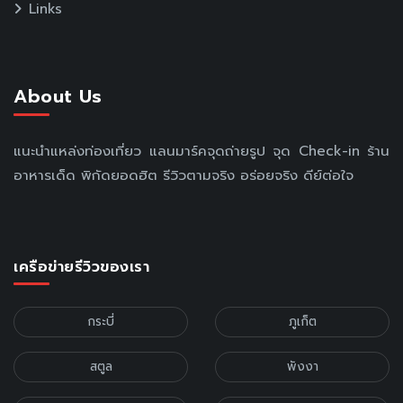
Links
About Us
แนะนำแหล่งท่องเที่ยว แลนมาร์คจุดถ่ายรูป จุด Check-in ร้าน
อาหารเด็ด พิกัดยอดฮิต รีวิวตามจริง อร่อยจริง ดีย์ต่อใจ
เครือข่ายรีวิวของเรา
กระบี่
ภูเก็ต
สตูล
พังงา