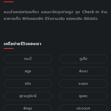
แนะนำแหล่งท่องเที่ยว แลนมาร์คจุดถ่ายรูป จุด Check-in ร้าน
อาหารเด็ด พิกัดยอดฮิต รีวิวตามจริง อร่อยจริง ดีย์ต่อใจ
เครือข่ายรีวิวของเรา
กระบี่
ภูเก็ต
สตูล
พังงา
ตรัง
ระนอง
สุราษฎร์ธานี
ชุมพร
พัทลุง
ประจวบฯ