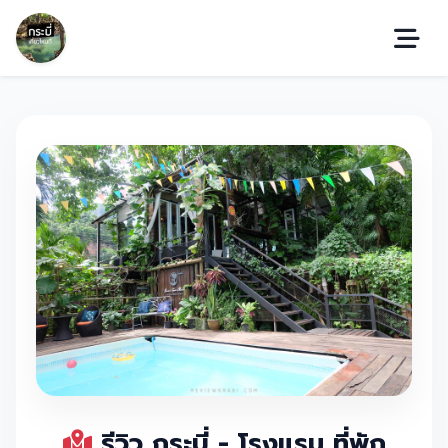
รีวิว กระบี่ - โรงแรม ที่พัก