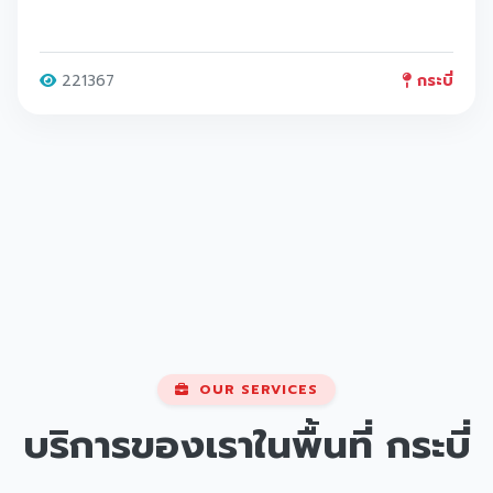
221367
กระบี่
OUR SERVICES
บริการของเราในพื้นที่
กระบี่