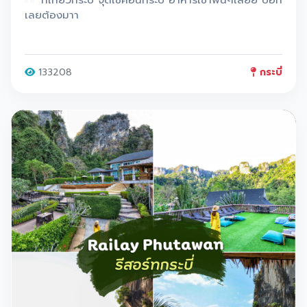
เลยต้องมาา
133208
กระบี่