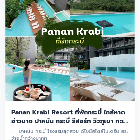
Panan Krabi Resort ที่พักกระบี่ ใกล้หาด
อ่าวนาง ปาหนัน กระบี่ รีสอร์ท วิวภูเขา ทะเล
สวยๆ
ปาหนัน กระบี่ โรงแรมสุดสวย ดีไซน์สไตล์โมเดิร์น สระ
ว่ายน้ำกว้างมากก