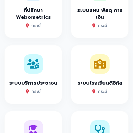
ที่ปรึกษา
ระบบแผน พัสดุ การ
Webometrics
เงิน
กระบี่
กระบี่
ระบบบริการประชาชน
ระบบโรงเรียนดิจิทัล
กระบี่
กระบี่