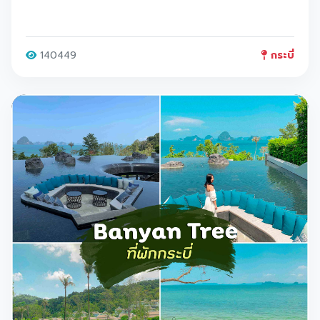
140449
กระบี่