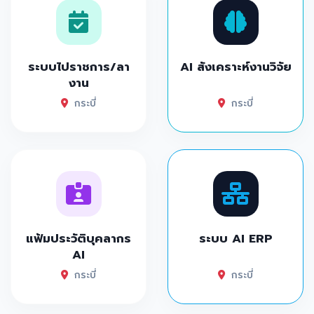
ระบบไปราชการ/ลา
AI สังเคราะห์งานวิจัย
งาน
กระบี่
กระบี่
แฟ้มประวัติบุคลากร
ระบบ AI ERP
AI
กระบี่
กระบี่