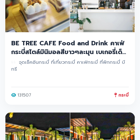
BE TREE CAFE Food and Drink คาเฟ่
กระบี่สไตล์มินิมอลสีขาวๆละมุน เบเกอรี่เด็ด
มีห้องพักด้วยน้าา
จุดเช็คอินกระบี่ ที่เที่ยวกระบี่ คาเฟ่กระบี่ ที่พักกระบี่ บี
ทรี
131507
กระบี่