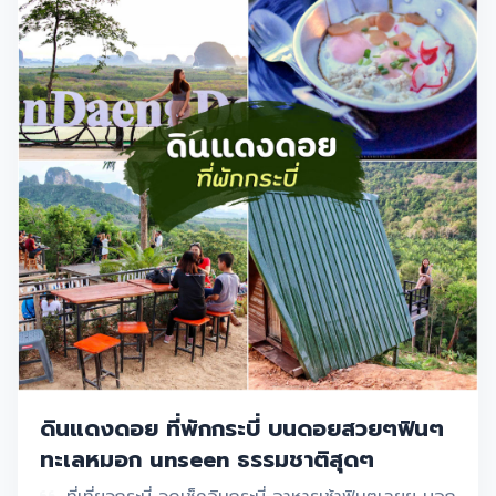
ดินแดงดอย ที่พักกระบี่ บนดอยสวยๆฟินๆ
ทะเลหมอก unseen ธรรมชาติสุดๆ
ที่เที่ยวกระบี่ จุดเช็คอินกระบี่ อาหารเช้าฟินๆเลยย บอก