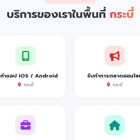
บริการของเราในพื้นที่
กระบี่
บทำแอป iOS / Android
รับทำการตลาดออนไลน
กระบี่
กระบี่