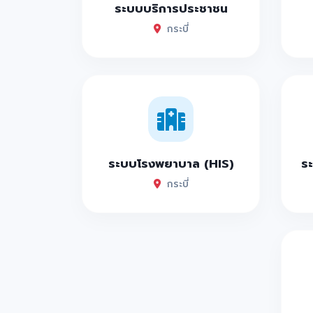
ระบบบริการประชาชน
กระบี่
ระบบโรงพยาบาล (HIS)
ระ
กระบี่