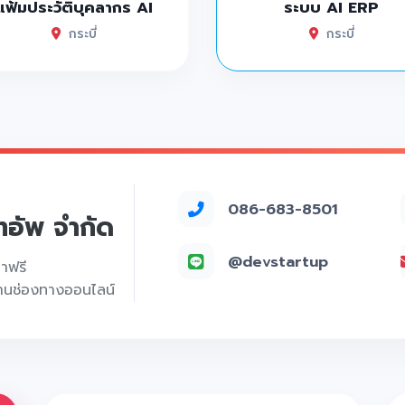
แฟ้มประวัติบุคลากร AI
ระบบ AI ERP
กระบี่
กระบี่
086-683-8501
์ทอัพ จำกัด
@devstartup
คาฟรี
่านช่องทางออนไลน์