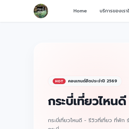
Home
บริการของเราใ
คอนเทนต์ฮิตประจำปี 2569
HOT
กระบี่เที่ยวไหนดี
กระบี่เที่ยวไหนดี - รีวิวที่เที่ยว ที่พั