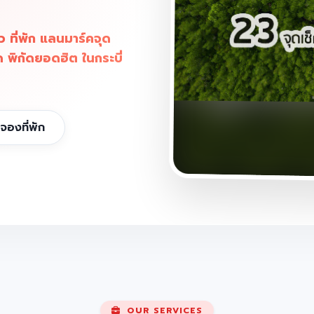
 ที่พัก แลนมาร์คจุด
ด พิกัดยอดฮิต ในกระบี่
จองที่พัก
OUR SERVICES