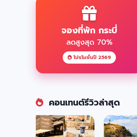
จองที่พัก กระบี่
ลดสูงสุด 70%
โปรโมชั่นปี 2569
คอนเทนต์รีวิวล่าสุด