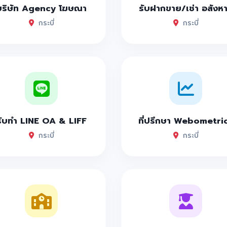
บริษัท Agency โฆษณา
รับฝากขาย/เช่า อสังห
กระบี่
กระบี่
รับทำ LINE OA & LIFF
ที่ปรึกษา Webometri
กระบี่
กระบี่