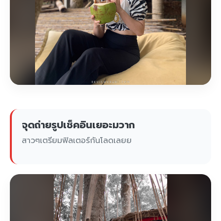
จุดถ่ายรูปเช็คอินเยอะมวาก
สาวๆเตรียมฟิลเตอร์กันโลดเลยย