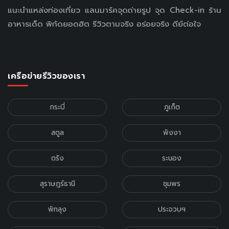
แนะนำแหล่งท่องเที่ยว แลนมาร์คจุดถ่ายรูป จุด Check-in ร้าน
อาหารเด็ด พิกัดยอดฮิต รีวิวตามจริง อร่อยจริง ดีย์ต่อใจ
เครือข่ายรีวิวของเรา
กระบี่
ภูเก็ต
สตูล
พังงา
ตรัง
ระนอง
สุราษฎร์ธานี
ชุมพร
พัทลุง
ประจวบฯ