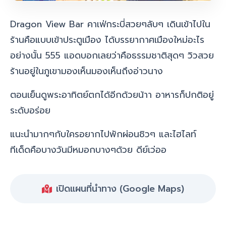
Dragon View Bar คาเฟ่กระบี่สวยๆลับๆ เดินเข้าไปใน
ร้านคือแบบเข้าประตูเมือง ได้บรรยากาศเมืองใหม่อะไร
อย่างนั้น 555 แอดบอกเลยว่า
คือธรรมชาติสุดๆ วิวสวย
ร้านอยู่ในภูเขามองเห็นมองเห็นถึงอ่าวนาง
ตอนเย็นดูพระอาทิตย์ตกได้อีกด้วยน้าา อาหารก็ปกติอยู่
ระดับอร่อย
แนะนำมากๆกับใครอยากไปพักผ่อนชิวๆ และไฮไลท์
ทีเด็ดคือบางวันมีหมอกบางๆด้วย ดีย์เว่ออ
เปิดแผนที่นำทาง (Google Maps)